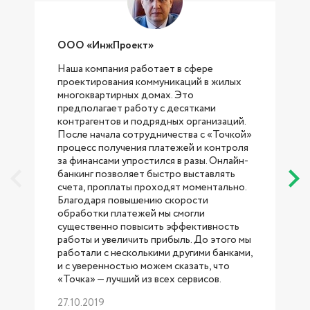
ООО «ИнжПроект»
Наша компания работает в сфере
проектирования коммуникаций в жилых
с
многоквартирных домах. Это
предполагает работу с десятками
контрагентов и подрядных организаций.
После начала сотрудничества с «Точкой»
процесс получения платежей и контроля
за финансами упростился в разы. Онлайн-
банкинг позволяет быстро выставлять
счета, проплаты проходят моментально.
Благодаря повышению скорости
обработки платежей мы смогли
существенно повысить эффективность
работы и увеличить прибыль. До этого мы
работали с несколькими другими банками,
б
и с уверенностью можем сказать, что
«Точка» — лучший из всех сервисов.
27.10.2019
р