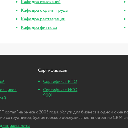
Кафедра изысканий
Кафедра охраны труда
Кафедра реставрации
Кафедра фитнеса
Сертификация
ей
Сертификат РПО
ровщиков
Сертификат ИСО
9001
лей
"Портал" на рынке с 2005 года. Услуги для бизнеса в одном окне 
ние сотрудников, бухгалтерское обслуживание, внедрение CRM сис
денциальности