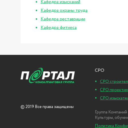
Кафедра изысканий
Кафедра охраны труда
Кафедра реставрации
Кафедра фитнеса
СРО
СРО строител
СРО проекти
СРО изыскате
© 2019 Все права защищены
Группа Компаний 
Культуры, обуче
Политика Конфи