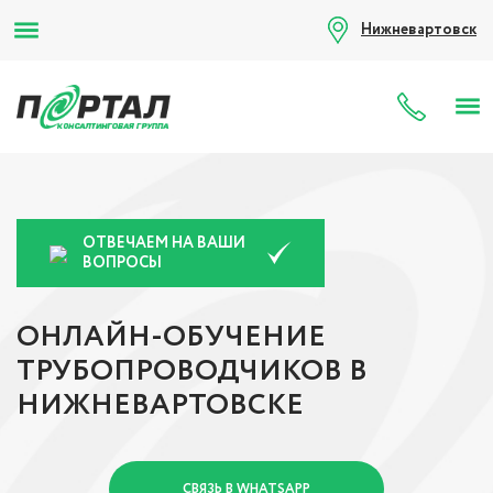
Нижневартовск
8 (80
ОТВЕЧАЕМ НА ВАШИ
ВОПРОСЫ
ОНЛАЙН-ОБУЧЕНИЕ
ТРУБОПРОВОДЧИКОВ В
НИЖНЕВАРТОВСКЕ
СВЯЗЬ В WHATSAPP