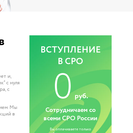
в
ВСТУПЛЕНИЕ
В СРО
0
ет и,
” с нуля
а, с
руб.
ием. Мы
Сотрудничаем со
кций в
всеми СРО России
Вы оплачиваете только