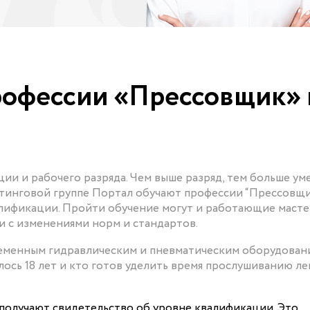
рофессии «Прессовщик» 
и и рабочего разряда. Чем выше разряд, тем больше уме
лтинговой группе Портал обучают профессии “Прессовщик
лификации. Пройти обучение могут и работающие мастер
зи с изменениями норм и стандартов.
ременным гидравлическим и пневматическим оборудован
лось 18 лет и кто готов уделить время прослушиванию ле
получают свидетельство об уровне квалификации. Это