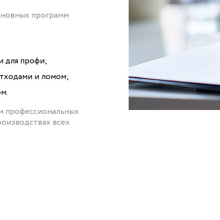
основных программ
 для профи;
отходами и ломом;
м.
м профессиональных
роизводствах всех