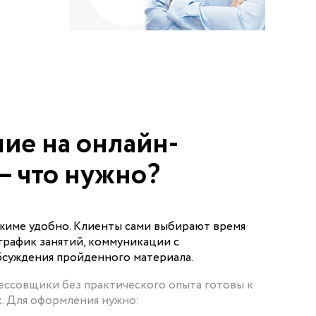
ие на онлайн-
— что нужно?
ежиме удобно. Клиенты сами выбирают время
график занятий, коммуникации с
бсуждения пройденного материала.
ессовщики без практического опыта готовы к
х. Для оформления нужно: