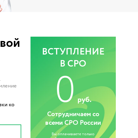
овой
ВСТУПЛЕНИЕ
В СРО
0
.
рмление
руб.
зки ко
Сотрудничаем со
всеми СРО России
Вы оплачиваете только