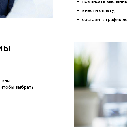
подписать высланны
внести оплату;
составить график л
мы
 или
 чтобы выбрать