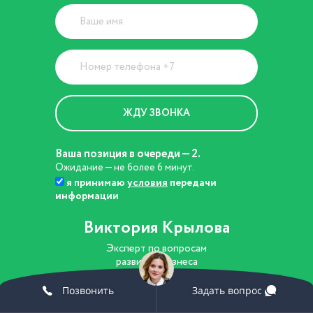
Ваша позиция в очереди — 2.
Ожидание — не более 6 минут.
я принимаю
условия
передачи
информации
Виктория Крылова
Эксперт по вопросам
развития бизнеса
8 (800) 301-86-48
Позвонить
Задать вопрос
vk@edsert.ru