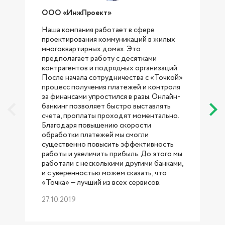
ООО «ИнжПроект»
Наша компания работает в сфере
проектирования коммуникаций в жилых
с
многоквартирных домах. Это
предполагает работу с десятками
контрагентов и подрядных организаций.
После начала сотрудничества с «Точкой»
процесс получения платежей и контроля
за финансами упростился в разы. Онлайн-
банкинг позволяет быстро выставлять
счета, проплаты проходят моментально.
Благодаря повышению скорости
обработки платежей мы смогли
существенно повысить эффективность
работы и увеличить прибыль. До этого мы
работали с несколькими другими банками,
б
и с уверенностью можем сказать, что
«Точка» — лучший из всех сервисов.
27.10.2019
р
1