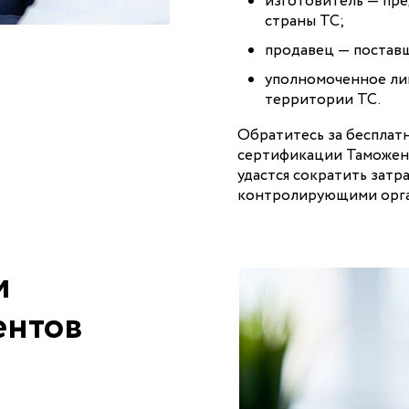
изготовитель — пр
страны ТС;
продавец — постав
уполномоченное ли
территории ТС.
Обратитесь за бесплатн
сертификации Таможенн
удастся сократить затр
контролирующими орга
и
ентов