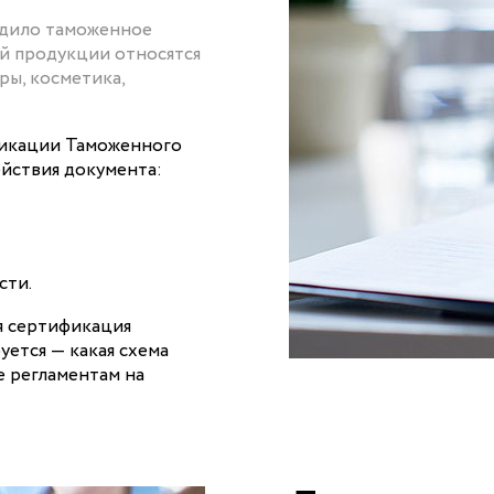
рдило таможенное
й продукции относятся
ры, косметика,
фикации Таможенного
ействия документа:
сти.
ая сертификация
уется — какая схема
е регламентам на