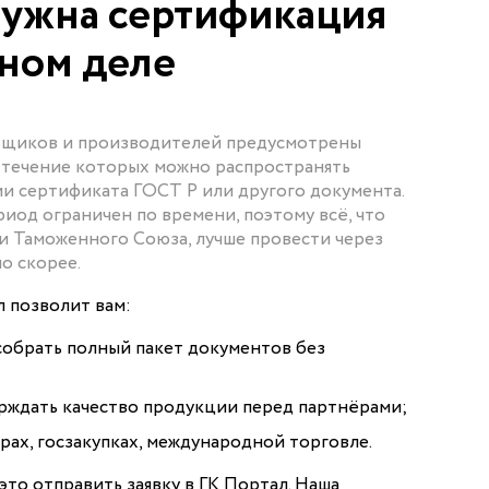
нужна сертификация
ном деле
авщиков и производителей предусмотрены
 течение которых можно распространять
и сертификата ГОСТ Р или другого документа.
иод ограничен по времени, поэтому всё, что
 Таможенного Союза, лучше провести через
о скорее.
 позволит вам:
собрать полный пакет документов без
рждать качество продукции перед партнёрами;
ерах, госзакупках, международной торговле.
 это отправить заявку в ГК Портал. Наша