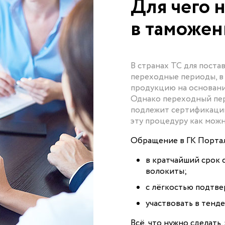
Для чего 
в таможен
В странах ТС для пост
переходные периоды, в
продукцию на основани
Однако переходный пер
подлежит сертификации
эту процедуру как можн
Обращение в ГК Портал
в кратчайший срок 
волокиты;
с лёгкостью подтве
участвовать в тенд
Всё, что нужно сделать,