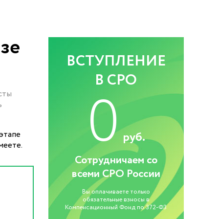
зе
ВСТУПЛЕНИЕ
В СРО
0
сты
ь
этапе
руб.
меете.
Сотрудничаем со
всеми СРО России
Вы оплачиваете только
обязательные взносы в
Компенсационный Фонд по 372-ФЗ