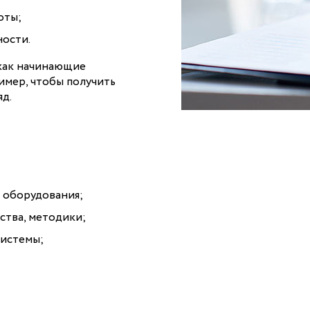
оты;
ности.
 как начинающие
имер, чтобы получить
яд.
е оборудования;
ства, методики;
системы;