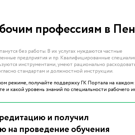
бочим профессиям в Пен
анутся без работы. В их услугах нуждаются частные
ленные предприятия и пр. Квалифицированные специали
ьзуются инструментами, умеют рационально расходоват
огласно стандартам и должностной инструкции.
ном режиме, получайте поддержку ГК Портала на каждом 
ете и какой уровень знаний по специальности рабочего и
редитацию и получил
ю на проведение обучения