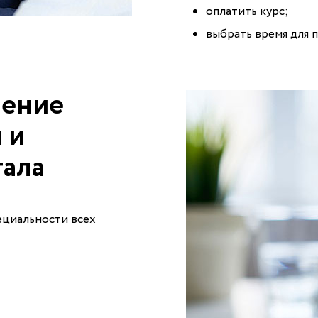
оплатить курс;
выбрать время для 
чение
 и
тала
ециальности всех