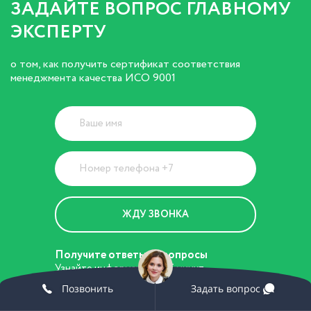
ЗАДАЙТЕ ВОПРОС ГЛАВНОМУ
ЭКСПЕРТУ
о том, как получить сертификат соответствия
менеджмента качества ИСО 9001
Получите ответы на вопросы
Узнайте информацию за 5 минут
я принимаю
условия
передачи
Позвонить
Задать вопрос
информации