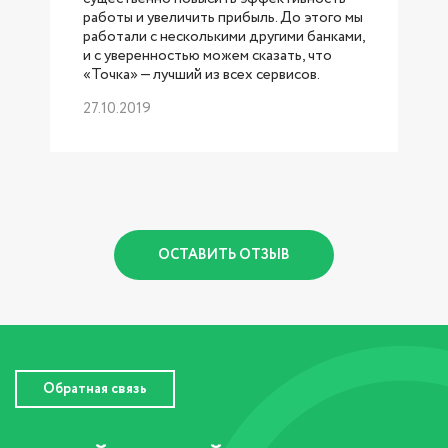
работы и увеличить прибыль. До этого мы
работали с несколькими другими банками,
б
и с уверенностью можем сказать, что
«Точка» — лучший из всех сервисов.
27.10.2019
р
1
ОСТАВИТЬ ОТЗЫВ
Обратная связь