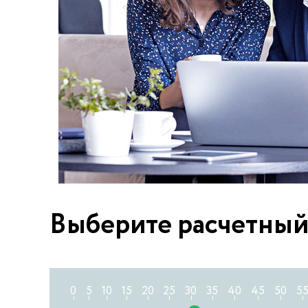
Выберите расчетный
0
5
10
15
20
25
30
35
40
45
50
5