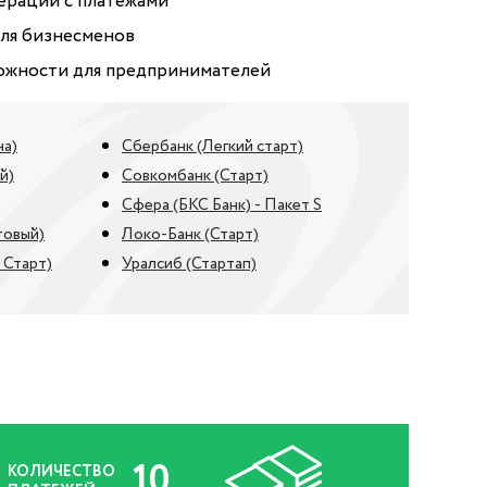
рации с платежами
для бизнесменов
ожности для предпринимателей
на)
Сбербанк (Легкий старт)
й)
Совкомбанк (Старт)
Сфера (БКС Банк) - Пакет S
товый)
Локо-Банк (Старт)
 Старт)
Уралсиб (Стартап)
10
КОЛИЧЕСТВО