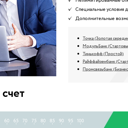
Нелимитированные опе
Специальные условия 
Дополнительные возм
Точка (Золотая середи
МодульБанк (Стартовы
Тинькофф (Простой)
Райффайзенбанк (Стар
Промсвязьбанк (Бизнес
 счет
5
60
65
70
75
80
85
90
95
100