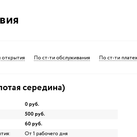
вия
и открытия
По ст-ти обслуживания
По ст-ти плате
лотая середина)
0 руб.
500 руб.
60 руб.
тия:
От 1 рабочего дня