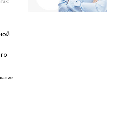
тах:
ной
ого
ование