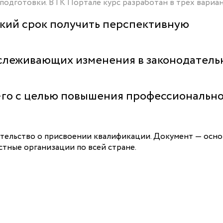
подготовки. В ГК Портале курс разработан в трех вариан
откий срок получить перспективную
тслеживающих изменения в законодатель
6-го с целью повышения профессиональн
етельство о присвоении квалификации. Документ — осн
стные организации по всей стране.