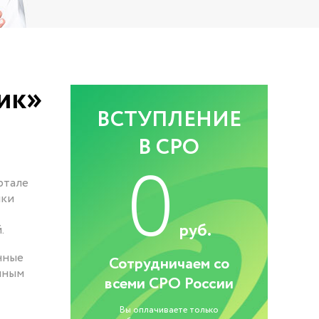
ик»
ВСТУПЛЕНИЕ
В СРО
0
ртале
ыки
руб.
.
нные
Сотрудничаем со
нным
всеми СРО России
Вы оплачиваете только