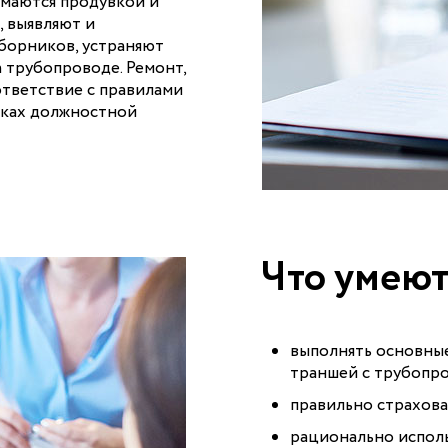
маются продувкой и
, выявляют и
борников, устраняют
 трубопроводе. Ремонт,
ответствие с правилами
мках должностной
Что умеют
выполнять основны
траншей с трубопр
правильно страхова
рационально исполь