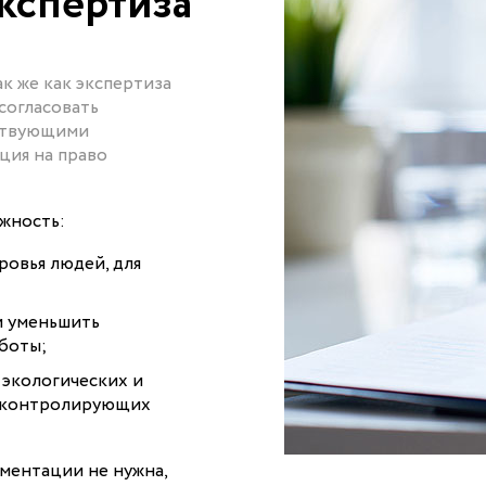
кспертиза
к же как экспертиза
согласовать
йствующими
ция на право
ожность:
ровья людей, для
и уменьшить
боты;
 экологических и
т контролирующих
ментации не нужна,