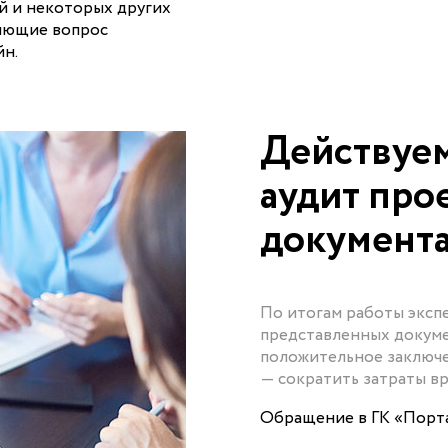
ей и некоторых других
няющие вопрос
йн.
Действуем
аудит про
документа
По итогам работы эксп
представленных докуме
положительное заключе
— сократить затраты вр
Обращение в ГК «Порта