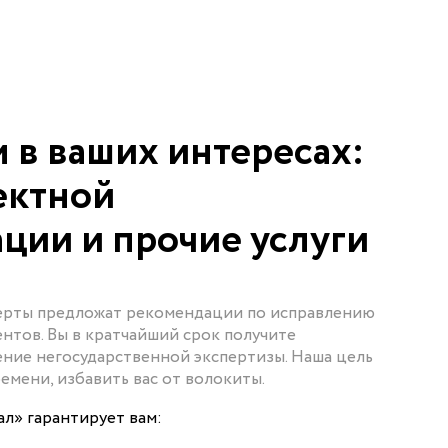
 в ваших интересах:
ектной
ции и прочие услуги
ерты предложат рекомендации по исправлению
нтов. Вы в кратчайший срок получите
ние негосударственной экспертизы. Наша цель
емени, избавить вас от волокиты.
л» гарантирует вам: