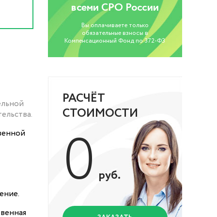
всеми СРО России
Вы оплачиваете только
обязательные взносы в
Компенсационный Фонд по 372-ФЗ
РАСЧЁТ
ельной
СТОИМОСТИ
ельства.
0
венной
руб.
ение.
твенная