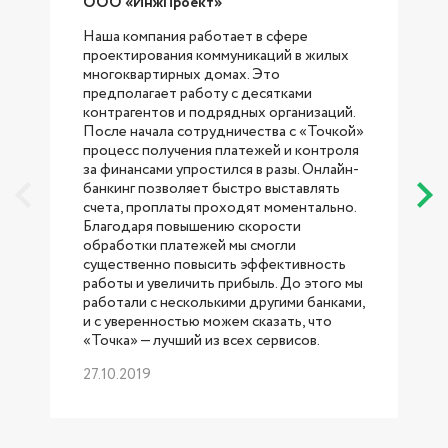
ООО «ИнжПроект»
Наша компания работает в сфере
проектирования коммуникаций в жилых
с
многоквартирных домах. Это
предполагает работу с десятками
контрагентов и подрядных организаций.
После начала сотрудничества с «Точкой»
процесс получения платежей и контроля
за финансами упростился в разы. Онлайн-
банкинг позволяет быстро выставлять
счета, проплаты проходят моментально.
Благодаря повышению скорости
обработки платежей мы смогли
существенно повысить эффективность
работы и увеличить прибыль. До этого мы
работали с несколькими другими банками,
б
и с уверенностью можем сказать, что
«Точка» — лучший из всех сервисов.
27.10.2019
р
1