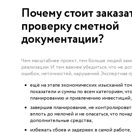
Почему стоит заказа
проверку сметной
документации?
Чем масштабнее проект, тем больше людей заи
реализации. И тем важнее убедиться, что не д
ошибок, неточностей, нарушений. Экспертная п
ещё на этапе экономических изысканий то
показатели и суммы по всем категориям, чт
планированию и привлечению инвестиций;
завершив планирование, не контролирова
вплоть до мелочей и не опасаться, что пона
дополнительные средства;
избежать сбоев и задержек в самой работе,