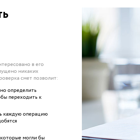
ть
нтересовано в его
опущено никаких
роверка смет позволит:
чно определить
обы переходить к
ть каждую операцию
добятся
 которые могли бы