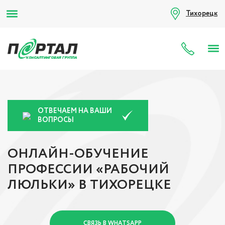
Тихорецк
8 (80
ОТВЕЧАЕМ НА ВАШИ
ВОПРОСЫ
ОНЛАЙН-ОБУЧЕНИЕ
ПРОФЕССИИ «РАБОЧИЙ
ЛЮЛЬКИ» В ТИХОРЕЦКЕ
СВЯЗЬ В WHATSAPP