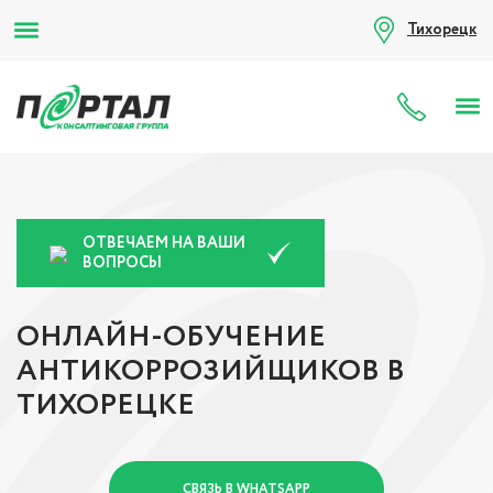
Тихорецк
8 (80
ОТВЕЧАЕМ НА ВАШИ
ВОПРОСЫ
ОНЛАЙН-ОБУЧЕНИЕ
АНТИКОРРОЗИЙЩИКОВ В
ТИХОРЕЦКЕ
СВЯЗЬ В WHATSAPP