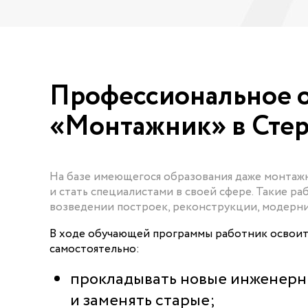
Профессиональное о
«Монтажник» в Стер
На базе имеющегося образования даже монтаж
и стать специалистами в своей сфере. Такие 
возведении построек, реконструкции, модерн
В ходе обучающей программы работник освоит 
самостоятельно:
прокладывать новые инженерн
и заменять старые;