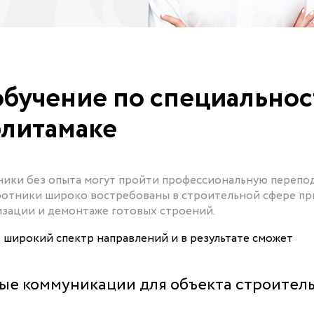
бучение по специальнос
литамаке
ники без опыта могут пройти профессиональную перепо
работники широко востребованы в строительной сфере пр
изации и демонтаже готовых строений.
широкий спектр направлений и в результате сможет
ые коммуникации для объекта строител