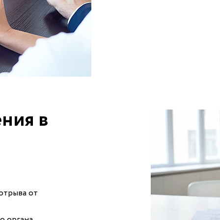
ния в
отрыва от
 органа.