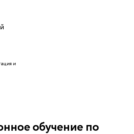
ой
тация и
нное обучение по