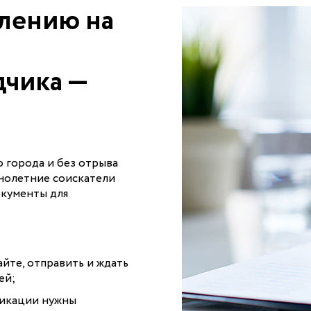
плению на
дчика —
 города и без отрыва
нолетние соискатели
окументы для
йте, отправить и ждать
ей;
фикации нужны