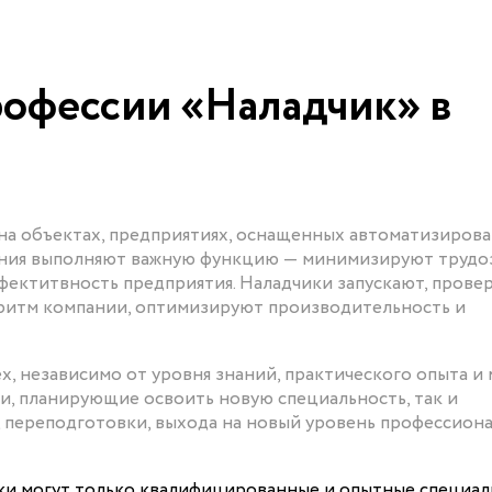
офессии «Наладчик» в
а объектах, предприятиях, оснащенных автоматизиров
ания выполняют важную функцию — минимизируют трудо
фектитвность предприятия. Наладчики запускают, провер
ритм компании, оптимизируют производительность и
х, независимо от уровня знаний, практического опыта и 
ки, планирующие освоить новую специальность, так и
 переподготовки, выхода на новый уровень профессион
ки могут только квалифицированные и опытные специал