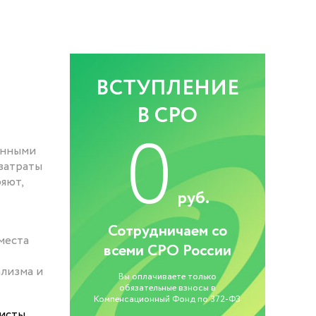
ВСТУПЛЕНИЕ
В СРО
0
анными
затраты
яют,
руб.
Сотрудничаем со
места
всеми СРО России
ализма и
Вы оплачиваете только
обязательные взносы в
Компенсационный Фонд по 372-ФЗ
исты.