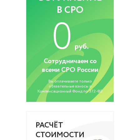
В СРО
0
руб.
Сотрудничаем со
всеми СРО России
Вы оплачиваете только
обязательные взносы в
Компенсационный Фонд по 372-ФЗ
РАСЧЁТ
СТОИМОСТИ