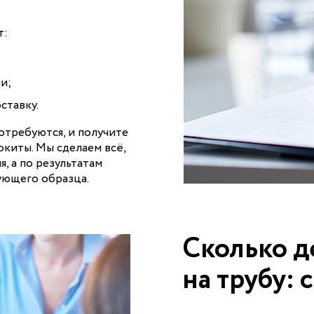
т:
и;
ставку.
отребуются, и получите
киты. Мы сделаем всё,
, а по результатам
ующего образца.
Сколько д
на трубу: 