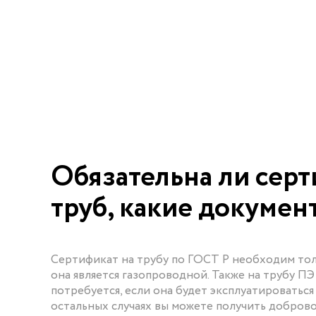
Обязательна ли сер
труб, какие докуме
Сертификат на трубу по ГОСТ Р необходим толь
она является газопроводной. Также на трубу П
потребуется, если она будет эксплуатироваться
остальных случаях вы можете получить добров