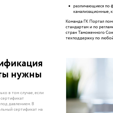
различающиеся по 
канализационные, к
Команда ГК Портал по
стандартам и по регла
стран Таможенного Сою
техподдержку по любой
тификация
нты нужны
ко в том случае, если
Э сертификат
 под давлением. В
ольный сертификат на