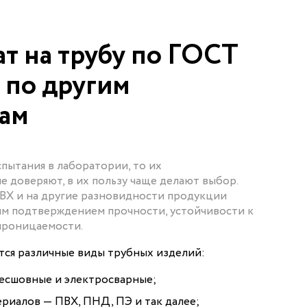
т на трубу по ГОСТ
и по другим
там
пытания в лаборатории, то их
 доверяют, в их пользу чаще делают выбор.
ВХ и на другие разновидности продукции
м подтверждением прочности, устойчивости к
проницаемости.
ся различные виды трубных изделий:
бесшовные и электросварные;
риалов — ПВХ, ПНД, ПЭ и так далее;