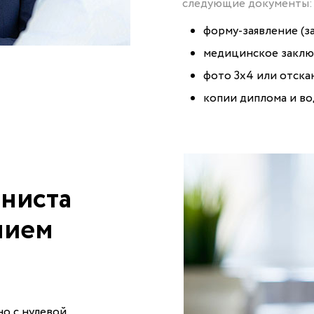
следующие документы:
форму-заявление (за
медицинское заключ
фото 3х4 или отска
копии диплома и во
ниста
нием
о с нулевой