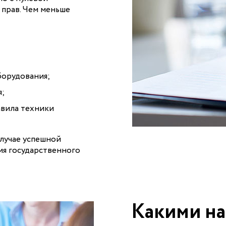
 прав. Чем меньше
борудования;
я;
авила техники
случае успешной
ия государственного
Какими на