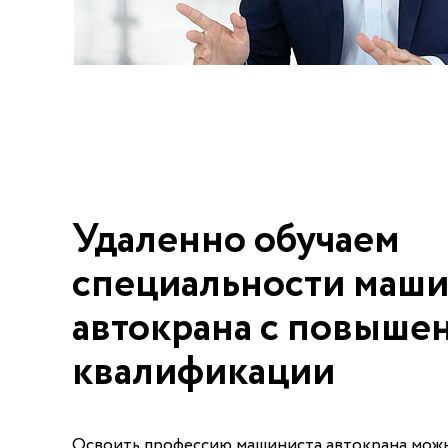
Удаленно обучаем
специальности маши
автокрана с повыше
квалификации
Освоить профессию машиниста автокрана можн