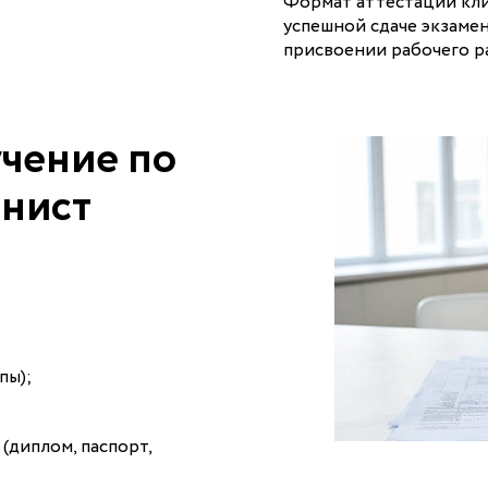
Формат аттестации кли
успешной сдаче экзамен
присвоении рабочего ра
учение по
инист
пы);
(диплом, паспорт,