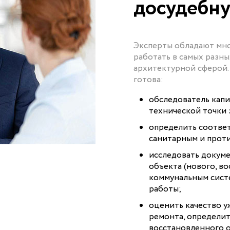
досудебну
Эксперты обладают мно
работать в самых разны
архитектурной сферой.
готова:
обследователь капи
технической точки 
определить соотве
санитарным и прот
исследовать докум
объекта (нового, в
коммунальным сист
работы;
оценить качество у
ремонта, определит
восстановленного о