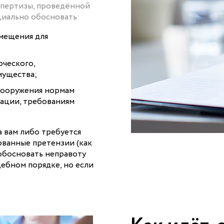
кспертизы, проведённой
циально обосновать:
мещения для
рческого,
мущества;
 сооружения нормам
тации, требованиям
а вам либо требуется
ованные претензии (как
 обосновать неправоту
дебном порядке, но если