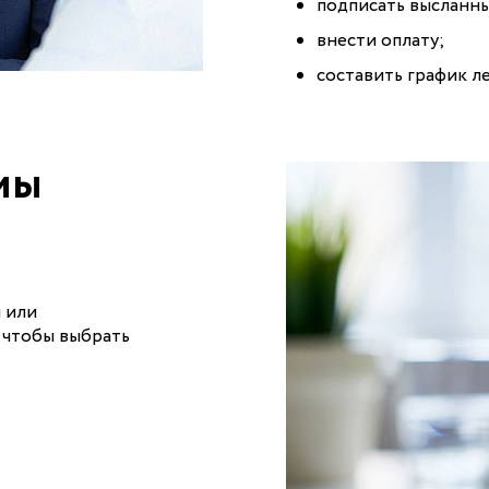
подписать высланны
внести оплату;
составить график л
мы
 или
 чтобы выбрать