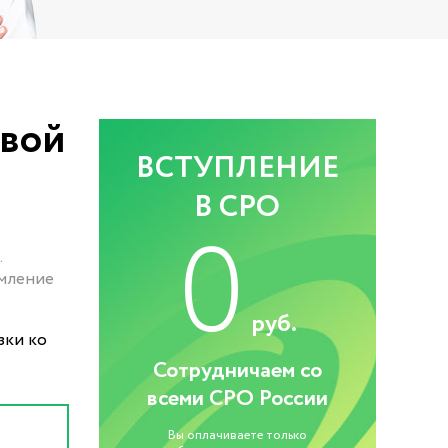
овой
ВСТУПЛЕНИЕ
В СРО
0
.
рмление
руб.
зки ко
Сотрудничаем со
всеми СРО России
Вы оплачиваете только