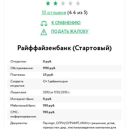
10 отзывов
(4.4 из 5)
К СРАВНЕНИЮ
ПОДАТЬ ЖАЛОБУ
Райффайзенбанк (Стартовый)
Открытие:
0 руб.
Обслуживание:
990 руб.
Платежка:
25 руб.
Скорость
От 1 рабочего дня
открытия:
Лицензия:
3292 от 17.02.2015 г.
Интернет-банк:
0 руб.
Мобильный банк:
190 руб.
СМС-
190 руб.
информирование:
Документы:
Паспорт, ОГРН/ОГРНИП, ИНН (+ решение, устав,
приказ ген. дир., местонахождение компании для