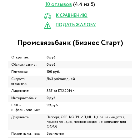
10 отзывов
(4.4 из 5)
К СРАВНЕНИЮ
ПОДАТЬ ЖАЛОБУ
Промсвязьбанк (Бизнес Старт)
Открытие:
0 руб.
Обслуживание:
0 руб.
Платежка:
100 руб.
Скорость
До 3 рабочих дней
открытия:
Лицензия:
3251 от 17.12.2014 г.
Интернет-банк:
0 руб.
СМС-
99 руб.
информирование:
Документы:
Паспорт, ОГРН/ОГРНИП, ИНН (+ решение, устав,
приказ ген. дир., местонахождение компании для
ООО)
Прием наличных:
Бесплатно