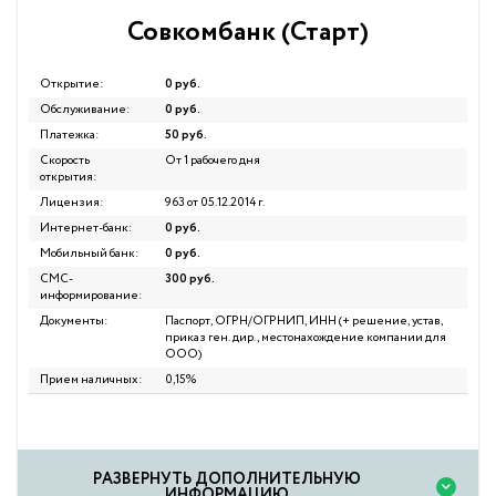
Совкомбанк (Старт)
Открытие:
0 руб.
Обслуживание:
0 руб.
Платежка:
50 руб.
Скорость
От 1 рабочего дня
открытия:
Лицензия:
963 от 05.12.2014 г.
Интернет-банк:
0 руб.
Мобильный банк:
0 руб.
СМС-
300 руб.
информирование:
Документы:
Паспорт, ОГРН/ОГРНИП, ИНН (+ решение, устав,
приказ ген. дир., местонахождение компании для
ООО)
Прием наличных:
0,15%
PАЗВЕРНУТЬ ДОПОЛНИТЕЛЬНУЮ
ИНФОРМАЦИЮ