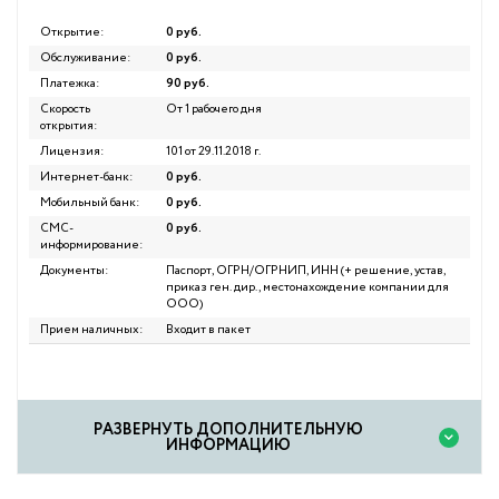
Открытие:
0 руб.
Обслуживание:
0 руб.
Платежка:
90 руб.
Скорость
От 1 рабочего дня
открытия:
Лицензия:
101 от 29.11.2018 г.
Интернет-банк:
0 руб.
Мобильный банк:
0 руб.
СМС-
0 руб.
информирование:
Документы:
Паспорт, ОГРН/ОГРНИП, ИНН (+ решение, устав,
приказ ген. дир., местонахождение компании для
ООО)
Прием наличных:
Входит в пакет
PАЗВЕРНУТЬ ДОПОЛНИТЕЛЬНУЮ
ИНФОРМАЦИЮ