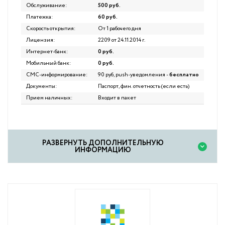
Обслуживание:
500 руб.
Платежка:
60 руб.
Скорость открытия:
От 1 рабочего дня
Лицензия:
2209 от 24.11.2014 г.
Интернет-банк:
0 руб.
Мобильный банк:
0 руб.
СМС-информирование:
90 руб, push-уведомления -
бесплатно
Документы:
Паспорт, фин. отчетность (если есть)
Прием наличных:
Входит в пакет
PАЗВЕРНУТЬ ДОПОЛНИТЕЛЬНУЮ
ИНФОРМАЦИЮ