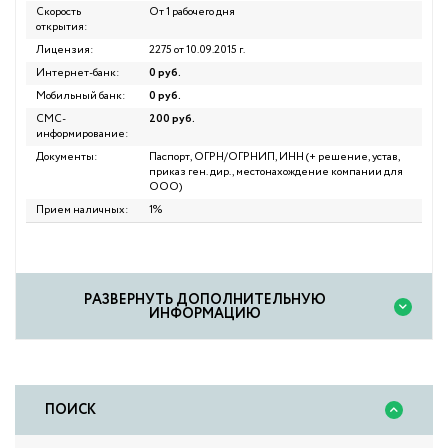
Скорость
От 1 рабочего дня
открытия:
Лицензия:
2275 от 10.09.2015 г.
Интернет-банк:
0 руб.
Мобильный банк:
0 руб.
СМС-
200 руб.
информирование:
Документы:
Паспорт, ОГРН/ОГРНИП, ИНН (+ решение, устав,
приказ ген. дир., местонахождение компании для
ООО)
Прием наличных:
1%
PАЗВЕРНУТЬ ДОПОЛНИТЕЛЬНУЮ
ИНФОРМАЦИЮ
ПОИСК