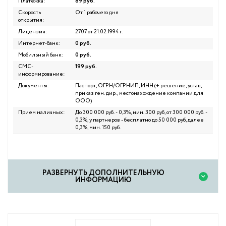
Платежка:
89 руб.
Скорость
От 1 рабочего дня
открытия:
Лицензия:
2707 от 21.02.1994 г.
Интернет-банк:
0 руб.
Мобильный банк:
0 руб.
СМС-
199 руб.
информирование:
Документы:
Паспорт, ОГРН/ОГРНИП, ИНН (+ решение, устав,
приказ ген. дир., местонахождение компании для
ООО)
Прием наличных:
До 300 000 руб. - 0,3%, мин. 300 руб, от 300 000 руб. -
0,3%, у партнеров - бесплатно до 50 000 руб, далее
0,3%, мин. 150 руб.
PАЗВЕРНУТЬ ДОПОЛНИТЕЛЬНУЮ
ИНФОРМАЦИЮ