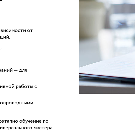
ависимости от
ций.
:
наний — для
ивной работы с
одопроводными
оэтапно обучение по
иверсального мастера.