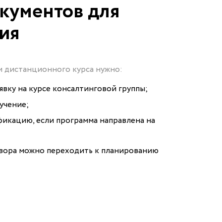
кументов для
ния
м дистанционного курса нужно:
явку на курсе консалтинговой группы;
учение;
икацию, если программа направлена на
вора можно переходить к планированию