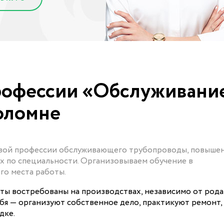
рофессии «Обслуживани
оломне
овой профессии обслуживающего трубопроводы, повыше
 по специальности. Организовываем обучение в
го места работы.
ы востребованы на производствах, независимо от рода
ебя — организуют собственное дело, практикуют ремонт,
дке.