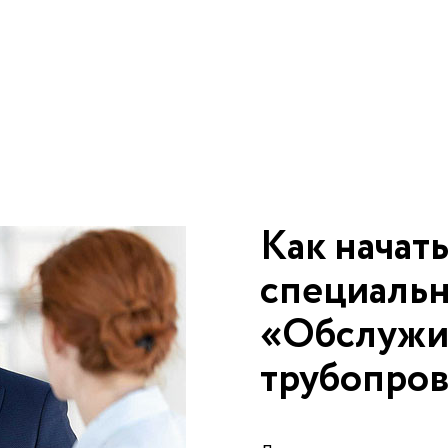
Как начать
специаль
«Обслужи
трубопро