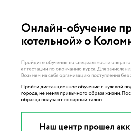
Онлайн-обучение п
котельной» о Колом
Пройдите обучение по специальности операто
аттестации по окончанию курса. Для зачисления
Возьмем на себя организацию поступления без 
Пройти дистанционное обучение с нулевой под
города, не меняя привычного образа жизни. По
образца получают пожарный талон.
Наш центр прошел акк