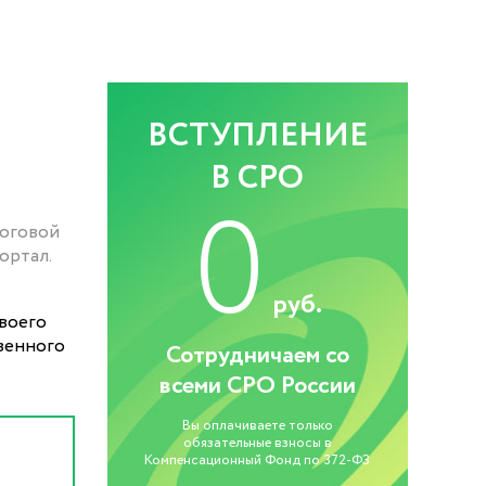
ВСТУПЛЕНИЕ
В СРО
0
тоговой
ортал.
руб.
воего
твенного
Сотрудничаем со
всеми СРО России
Вы оплачиваете только
обязательные взносы в
Компенсационный Фонд по 372-ФЗ