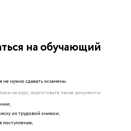
аться на обучающий
 не нужно сдавать экзамены.
аписи на курс, подготовьте такие документы:
ании;
писку из трудовой книжки;
я поступления;