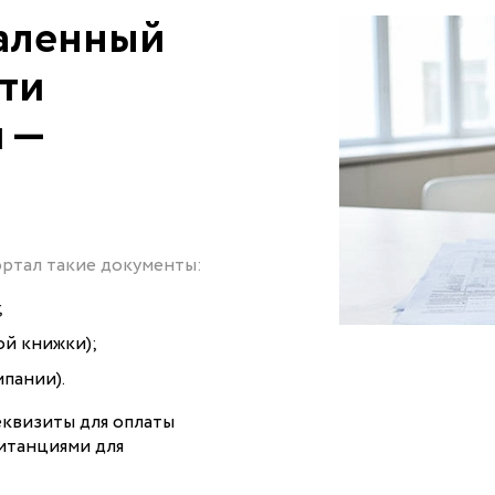
даленный
сти
й —
ортал такие документы:
;
ой книжки);
мпании).
еквизиты для оплаты
витанциями для