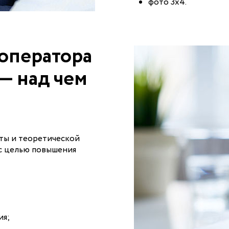
фото 3х4.
оператора
— над чем
оты и теоретической
 с целью повышения
ия;