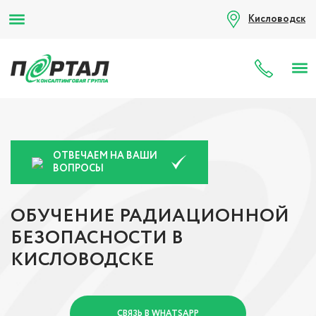
Кисловодск
8 (80
ОТВЕЧАЕМ НА ВАШИ
ВОПРОСЫ
ОБУЧЕНИЕ РАДИАЦИОННОЙ
БЕЗОПАСНОСТИ В
КИСЛОВОДСКЕ
СВЯЗЬ В WHATSAPP