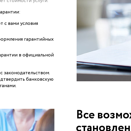
ёт стоимости услуги.
гарантии:
т с вами условия
формления гарантийных
арантии в официальной
с законодательством.
одтвердить банковскую
ганами.
Все возмо
становлен