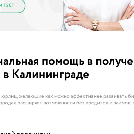
И ТЕСТ
нальная помощь в получ
и в Калининграде
 юрлиц, желающие как можно эффективнее развивать би
городах расширяет возможности без кредитов и займов, 