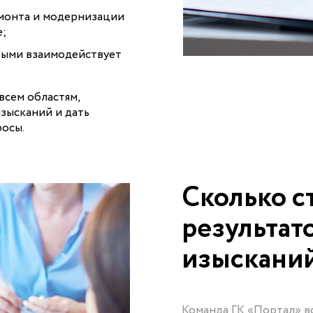
емонта и модернизации
е;
орыми взаимодействует
всем областям,
изысканий и дать
росы.
Сколько с
результат
изыскани
Команда ГК «Портал» вс