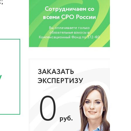
;
Сотрудничаем со
всеми СРО России
Вы оплачиваете только
обязательные взносы в
Компенсационный Фонд по 372-ФЗ
ЗАКАЗАТЬ
у
ЭКСПЕРТИЗУ
0
руб.