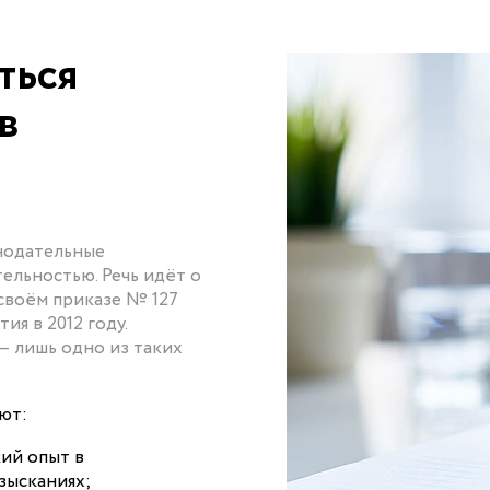
ться
в
онодательные
тельностью. Речь идёт о
 своём приказе № 127
я в 2012 году.
— лишь одно из таких
ют:
ий опыт в
зысканиях;