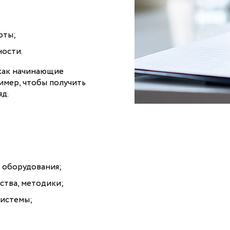
оты;
ности.
 как начинающие
имер, чтобы получить
яд.
е оборудования;
ства, методики;
системы;