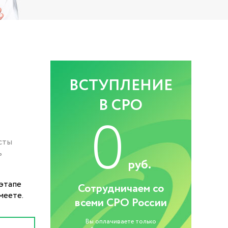
ВСТУПЛЕНИЕ
В СРО
0
сты
ь
руб.
этапе
Сотрудничаем со
меете.
всеми СРО России
Вы оплачиваете только