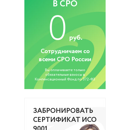
В СРО
0
руб.
Сотрудничаем со
всеми СРО России
Вы оплачиваете только
обязательные взносы в
Компенсационный Фонд по 372-ФЗ
ЗАБРОНИРОВАТЬ
СЕРТИФИКАТ ИСО
9001